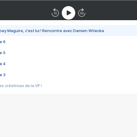
bey Maguire, c'est lui ! Rencontre avec Damien Witecka
e 6
e 5
e 4
e 3
s créatrices de la VF !
e 2
e 1
e Mektoub My Love arrive enfin ! Rencontre avec Shaïn Boumedine et Sal
i : après Toni en famille