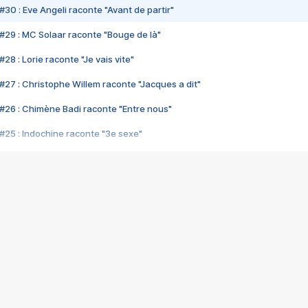
#30 : Eve Angeli raconte "Avant de partir"
#29 : MC Solaar raconte "Bouge de là"
28 : Lorie raconte "Je vais vite"
#27 : Christophe Willem raconte "Jacques a dit"
#26 : Chimène Badi raconte "Entre nous"
#25 : Indochine raconte "3e sexe"
#24 : Zaho raconte "C'est chelou"
#23 : Patrick Bruel raconte "Au café des délices"
#22 : Kyo raconte "Le chemin"
#21 : Nolwenn Leroy raconte "Cassé"
#20 : Patrick Hernandez raconte "Born to be alive"
#19 : Lorie raconte "Près de moi"
#18 : Michael Jones raconte "A nos actes manqués" (avec Jean-Jacque