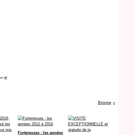
en [
#
]
Brionne
Forteresses : les années