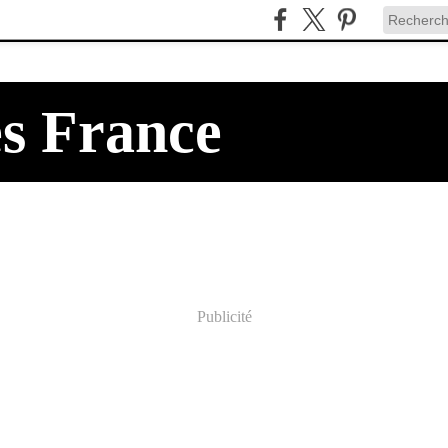
es France
Publicité