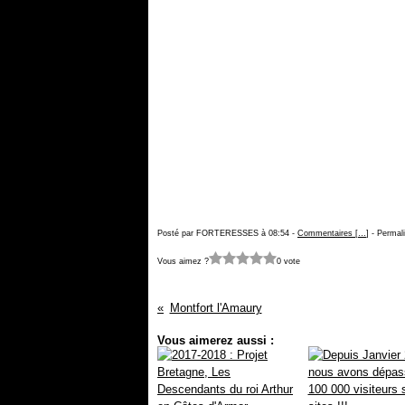
Posté par FORTERESSES à 08:54 -
Commentaires [
…
]
- Permali
Vous aimez ?
0 vote
Montfort l'Amaury
Vous aimerez aussi :