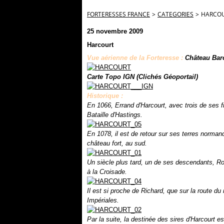
FORTERESSES FRANCE
>
CATEGORIES
>
HARCO
25 novembre 2009
Harcourt
Vue aérienne de la Forteresse :
Château Bar
Carte Topo IGN (Clichés Géoportail)
Historique :
En 1066, Errand d'Harcourt, avec trois de ses f
Bataille d'Hastings.
En 1078, il est de retour sur ses terres normande
château fort, au sud.
Un siècle plus tard, un de ses descendants, R
à la Croisade.
Il est si proche de Richard, que sur la route du
Impériales.
Par la suite, la destinée des sires d'Harcourt e