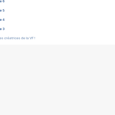
e 6
e 5
e 4
e 3
s créatrices de la VF !
e 2
e 1
e Mektoub My Love arrive enfin ! Rencontre avec Shaïn Boumedine et Sal
i : après Toni en famille
elle réalise le bouleversant Dites lui que je l'aime
ais ! Rencontre autour de Vie privée de Rebecca Zlotowski
 de Marguerite, Grave... Rencontre avec Ella Rumpf
 Les Rêveurs, un film intime sur la santé mentale