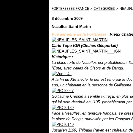
FORTERESSES FRANCE
>
CATEGORIES
>
NEAUFL
8 décembre 2009
Neaufles Saint Martin
Vue aérienne de la Forteresse :
Vieux Châte
Carte Topo IGN (Clichés Géoportail)
Historique :
La place-forte de Neaufles est probablement l'
l'Epte, avec celles de Gisors et de Dangu.
A la fin du XIe siècle, le fief est tenu par le 
sud, un châtelain en la personne de Guillaume I
Guillaume Crespin a semble t-il reçu, en plus d
qui lui sera destitué en 1105, probablement par
Face à Neaufles, en territoire français, se dre
la place de Dangu, surveillée par les Français 
Jusqu'en 1109, Thibaud Payen est châtelain de G