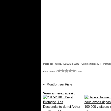
Posté par FORTERESSES à 12:49 -
Commentaires [
…
]
- Permali
Vous aimez ?
0 vote
Montfort sur Risle
Vous aimerez aussi :