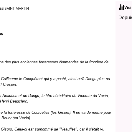
Visi
ES SAINT MARTIN
Depuis
au
une des plus anciennes forteresses Normandes de la frontière de
duc Guillaume le Conquérant qui y a posté, ainsi qu'à Dangu plus au
I Crespin.
e Neaufles et de Dangu, le titre héréditaire de Vicomte du Vexin,
 Henri Beauclerc.
sse la forteresse de Courcelles (lès Gisors). Il en va de même pour
à Boury (en Vexin).
isors. Celui-ci est surnommé de "Neaufles", car il s'était vu