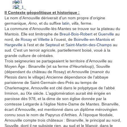
II Contexte géopolitique et historique :
Le nom d'Arnouville dériverait d'un nom propre d'origine
germanique,
Arno
, et du suffixe
latin
,
villa
, ferme.
La commune d'Arnouville-lès-Mantes se trouve sur la plateau du
Mantois. Elle est limitrophe de
Breuil-Bois-Robert
et
Guerville
au
nord, de
Rosay
et
Villette
à l'ouest, de
Boinville-en-Mantois
et
Hargeville
à l'est et de
Septeuil
et
Saint-Martin-des-Champs
au
sud. C'est un terroir agricole, partiellement boisé, voué à la
grande culture de céréales.
Trois seigneuries se partageaient le territoire d'Arnouville au
Moyen Âge : Binanville (et sa ferme d'Heurteloup), Souville
(dépendant du château de Rosay) et Arnouville (manoir du
Plessis dans le village).Ancienne dépendance de l'abbaye
parisienne de Saint-Germain-des-Prés au temps de
Charlemagne, Arnouville est cité dans le polyptyque de l'abbé
Irminon, au IXe siècle. L'agglomération aurait été érigée en
paroisse dès 978, et la dime de son église donnée par la
comtesse Letgarde à l'église Notre-Dame de Mantes. Binanville,
écart d'Arnouville, est mentionné dans un diplôme mérovingien
connu sous le nom de Papyrus d'Arthies. À l'époque féodale,
Arnouville compte trois châteaux : Binanville, le principal au nord,
Souville, dont il ne subsiste rien, au sud et le Manoir, dans le