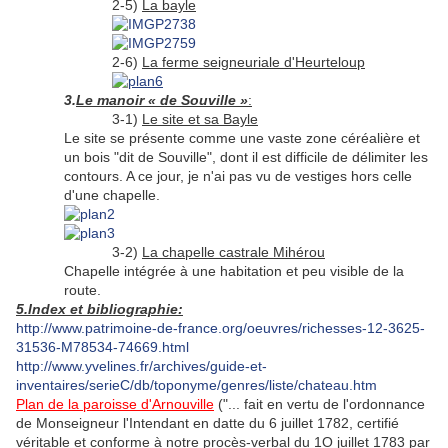
2-5)
La bayle
2-6)
La ferme seigneuriale d'Heurteloup
3.
Le manoir « de Souville »
:
3-1)
Le site et sa Bayle
Le site se présente comme une vaste zone céréalière et
un bois "dit de Souville", dont il est difficile de délimiter les
contours. A ce jour, je n'ai pas vu de vestiges hors celle
d'une chapelle.
3-2)
La chapelle castrale Mihérou
Chapelle intégrée à une habitation et peu visible de la
route.
5.Index et bibliographie:
http://www.patrimoine-de-france.org/oeuvres/richesses-12-3625-
31536-M78534-74669.html
http://www.yvelines.fr/archives/guide-et-
inventaires/serieC/db/toponyme/genres/liste/chateau.htm
Plan de la paroisse d'Arnouville
("... fait en vertu de l'ordonnance
de Monseigneur l'Intendant en datte du 6 juillet 1782, certifié
véritable et conforme à notre procès-verbal du 1O juillet 1783 par