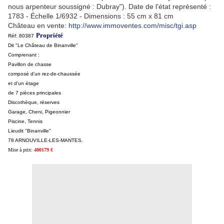
nous arpenteur soussigné : Dubray"). Date de l'état représenté :
1783 - Échelle 1/6932 - Dimensions : 55 cm x 81 cm
Château en vente:
http://www.immoventes.com/misc/tgi.asp
Propriété
Réf: 80387
Dit "Le Château de Binanville"
Comprenant :
Pavillon de chasse
composé d'un rez-de-chaussée
et d'un étage
de 7 pièces principales
Discothèque, réserves
Garage, Cheni, Pigeonnier
Piscine, Tennis
Lieudit "Binanville"
78 ARNOUVILLE-LES-MANTES.
Mise à prix:
400179 €