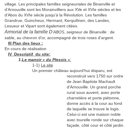
village. Les principales familles seigneuriales de Binanville et
d'Arnouville sont les Morainvilliers aux XVe et XVIe siècles et les
d'Abos du XVIe siècle jusqu'à la Révolution. Les familles
Grandrue, Guincheux, Hermant, Kerquifinen, des Landes,
Lesueur et Vipart sont également citées.
Armorial de la famille
D
’ABOS
,
seigneur de Binanville
: de
sable, au chevron d'or, accompagné de trois roses d'argent.
III Plan des lieux :
En cours de réalisation
IV Descriptif du site:
1.
Le manoir « du Plessis »
:
1-1)
Le site
Un premier château aujourd'hui disparu, est
reconstruit vers 1750 sur ordre
de Jean Baptiste Machault
d'Arnouville. Un grand porche
rural sous auvent, avec porte
charretière et porte piétonne,
donne accès à la cour au fond
de laquelle se trouve le logis.
Celui-ci est une maison noble
avec tourelle ronde sur chaque
façade, côté cour et côté jardin.