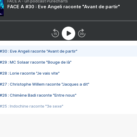
FACE A - un podcast Purecharts
FACE A #30 : Eve Angeli raconte "Avant de partir"
#30 : Eve Angeli raconte "Avant de partir"
#29 : MC Solaar raconte "Bouge de là"
28 : Lorie raconte "Je vais vite"
#27 : Christophe Willem raconte "Jacques a dit"
#26 : Chimène Badi raconte "Entre nous"
#25 : Indochine raconte "3e sexe"
#24 : Zaho raconte "C'est chelou"
#23 : Patrick Bruel raconte "Au café des délices"