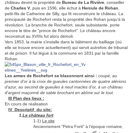
château devint la propriété de
Bureau de La Rivière
, conseiller
de
Charles V
, puis en 1596, elle échut à
Hercule de Rohan
,
petit-fils de Catherine de Silly, qui fit reconstruire le château. La
principauté de Rochefort resta la propriété des Rohan jusqu'à la
révolution. La branche de Rochefort, seule subsistante, porte
encore le titre de "prince de Rochefort". Le château encore
reconstruit au XVIIIs fut alors démoli.
Vers 1853, la mairie s'installe dans le bâtiment du bailliage (où
elle se trouve encore actuellement) qui servit autrefois de tribunal
et de prison. Il fut légué à la commune en 1831 par la famille
Rohan.
Les armes de Rochefort se blasonnent ainsi :
coupé, au
premier d'or à la croix de gueules cantonnées de quatre alérions
d'azur, au second de gueules à neuf macles d'or, à un château
d'argent maçonné de sable brochant en abîme sur le tout.
III Plan des lieux :
En cours de réalisation
IV Descriptif du site:
1.
Le château fort
1-1)
Le site
Anciennement "Petra Forti" à l'époque romaine,
er