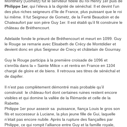
Montlhery (Gometz) fut le serviteur fidèle du roi Henry 1er puis de
Philippe 1er
, qui l’éleva à la dignité de sénéchal. Il et devint l’un
des plus riches seigneurs d’Ile de France, plus puissant que le roi
lui même. Il fut Seigneur de Gometz, de la Ferté Beaudoin et de
Chateaufort par son père Guy 1er. Il est établi qu’il fit construire le
château de Bréthencourt.
Adelaide fonde le prieuré de Bréthencourt et meurt en 1099. Guy
le Rouge se remarie avec Elisabeth de Crécy de Montdidier et
devient donc en plus Seigneur de Crecy et châtelain de Gournay.
Guy le Rouge participa à la première croisade de 1096 et
s’enrôla dans la « Sainte Milice ».et rentra en France en 1104
chargé de gloire et de biens. Il retrouva ses titres de sénéchal et
de dapifer.
Il n’est pas complètement démontré mais probable qu’il
construisit le château-fort dont certaines ruines restent encore
visibles et qui domine la vallée de la Rémarde et celle de la
Rabette.
Philippe 1er pour asseoir sa puissance, fiança Louis le gros son
fils et successeur à Luciane, la plus jeune fille de Gui, laquelle
n’était pas encore nubile. Après la rupture des fiançailles par
Philippe, ce qui rompit l’alliance entre Guy et la famille royale,