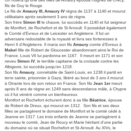
On notera qu’une des filles de Amaury épousa Hughes de Crécy,
fils de Guy le Rouge.
Le fils de
Amaury III, Amaury IV
régna de 1137 à 1140 et mourut
célibataire après seulement 3 ans de règne.
Son frère
Simon III
le chauve, lui succéda en 1140 et fut seigneur
de Montfort, de Rochefort et de St Arnoult. Il possédait également
le Comté d’Evreux et de Leicester en Angleterre. Il fut un
adversaire redoutable de la royauté et livra ses forteresses à
Henri II d’Angleterre. Il maria son fils
Amaury
comte d’Evreux à
Mabel
fille de Robert de Gloucester abandonnant ainsi le Roi de
France. Louis VII lui pardonna en 1167. Il meurt en 1171 et son
neveu
Simon IV
, le terrible capitaine de la croisade contre les
Albigeois, lui succéda jusqu’en 1218.
Son fils
Amaury
, connétable de Saint-Louis, en 1238 il partit en
terre sainte, prisonnier à Gaza, libéré au bout de 3 ans il mourut
à Otrante lors de son retour en France. Son fils
Jean 1er
meurt
après 8 ans de règne en 1249 sans descendance mâle, à Chypre
où il fut vénéré comme un bienheureux.
Montfort et Rochefort échurent donc à sa fille
Béatrice
, épouse
de Robert de Dreux, qui mourut en 1312. Son fils et ses deux
filles se partagèrent le domaine de Montfort et le comté cédé à
Jeanne en 1317. Les trois enfants de Jeanne se partagèrent à
nouveau le comté, Jean de Roucy et Marie héritant d’une partie
du domaine où se situait Rochefort et St-Arnoult. Au XIVs, le