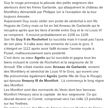
Guy le rouge provoqua la jalousie des petits seigneurs des
alentours dont les frères Garlande, qui attaquèrent le château de
Montlhéry démantelé par Philippe 1er à l’exception de la tour
toujours dressée.
Auparavant Guy voulu céder son poste de sénéchal à son fils
Hugues de Crécy mais ce fut en fait Anseau de Garlande qui le
récupéra après que les liens d’amitié entre Guy et le roi Louis VI
se rompirent. Il mourut probablement en 1108 ou 1109.
Son fils
Guy II de Rochefort
lui succéda mais il n’avait pas l’aura
de son père. Il s’allia avec des ennemis de Louis le gros. Il
s’éteignit en 1112 après avoir faillit écraser l’armée royale à
Puiset, malheureusement sans postérité.
C’est donc sa sœur
Agnès
qui lui succéda et gagna tous les
biens incluant le comté de Rochefort et la seigneurie de St
Arnoult. Elle s’était mariée avec
Anseau de Garlande
, ennemi
des Monthlery et sénéchal de Louis VI le Gros, qui eurent une
fille prénommée également
Agnès
(petite fille de Guy le Rouge)
qui épousa
Amaury III de Montfort
. Là commença le long règne
des Montfort.
Les Montfort sont des normands du Vexin dont leur berceau
Montfort-l’Amaury sera la capitale de leur seigneurie. Ce qui
devrait devenir un Comté, comprenait vers l’an mille 13 prévôtés
sur les Yvelines.