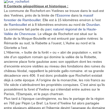
II Contexte géopolitique et historique :
La commune de Rochefort-en-Yvelines se trouve dans le sud-est
des Yvelines, près de la limite de l'
Essonne
dans la
massif
forestier de Rambouillet
. Elle est à 15 kilomètres environ à l'est
de
Rambouillet
et à 8 kilomètres environs au nord de
Dourdan
.
La commune fait partie du
parc naturel régional de la Haute-
Vallée de Chevreuse
. Le village de Rochefort est situé sur la
Butte de la Moque-Bouteille et est entouré par quatre rivières: la
Rémarde au sud; la Rabette a l'ouest; L'Aulne au nord et la
Gloriette a l'est.
L'Hibernie, « butte de la forêt » ou « abri de population », est le
site d'un oppidum romain qui domine la vallée de la Robette,
ancienne place forte gauloise avec son oppidum dont les restes
d’enceinte encore visibles au niveau des fondations des ruines du
château féodal, rappellent la période gallo-romaine. et sa grande
décadence vers 406. Il est donc probable que Rochefort existait
déjà à cette époque. A l’origine de la monarchie, les rois francs au
VIe siècle s’attribuèrent les propriétés conquises. C’est ainsi qu’ils
possédèrent la foret d’Yveline qui s’étendait entre autres sur le
Parisis, l’Etampais, et le pays chartrain.
Plus tard à l’époque carolingienne, eu lieu le partage de la région
en 768 par Pépin Le Bref. La foret d’Yveline fut alors partagée
entre plusieurs abbayes et l’hibernie devint l’apanage du domaine