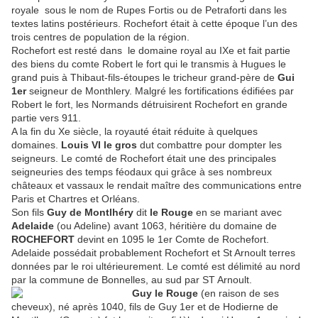
royale sous le nom de Rupes Fortis ou de Petraforti dans les
textes latins postérieurs. Rochefort était à cette époque l’un des
trois centres de population de la région.
Rochefort est resté dans le domaine royal au IXe et fait partie
des biens du comte Robert le fort qui le transmis à Hugues le
grand puis à Thibaut-fils-étoupes le tricheur grand-père de
Gui
1er
seigneur de Monthlery. Malgré les fortifications édifiées par
Robert le fort, les Normands détruisirent Rochefort en grande
partie vers 911.
A la fin du Xe siècle, la royauté était réduite à quelques
domaines.
Louis VI le gros
dut combattre pour dompter les
seigneurs. Le comté de Rochefort était une des principales
seigneuries des temps féodaux qui grâce à ses nombreux
châteaux et vassaux le rendait maître des communications entre
Paris et Chartres et Orléans.
Son fils
Guy de Montlhéry
dit
le Rouge
en se mariant avec
Adelaide
(ou Adeline) avant 1063, héritière du domaine de
ROCHEFORT
devint en 1095 le 1er Comte de Rochefort.
Adelaide possédait probablement Rochefort et St Arnoult terres
données par le roi ultérieurement. Le comté est délimité au nord
par la commune de Bonnelles, au sud par ST Arnoult.
Guy le Rouge
(en raison de ses
cheveux), né après 1040, fils de Guy 1er et de Hodierne de