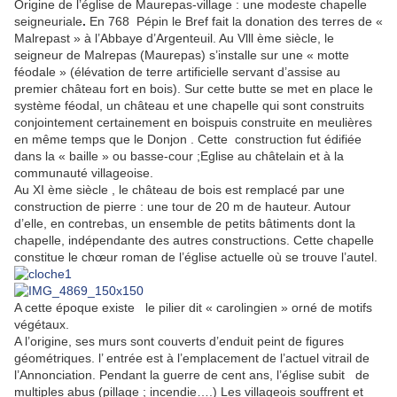
Origine de l’église de Maurepas-village : une modeste chapelle
seigneuriale
.
En 768 Pépin le Bref fait la donation des terres de «
Malrepast » à l’Abbaye d’Argenteuil. Au Vlll ème siècle, le
seigneur de Malrepas (Maurepas) s’installe sur une « motte
féodale » (élévation de terre artificielle servant d’assise au
premier château fort en bois). Sur cette butte se met en place le
système féodal, un château et une chapelle qui sont construits
conjointement certainement en boispuis construite en meulières
en même temps que le Donjon . Cette construction fut édifiée
dans la « baille » ou basse-cour ;Eglise au châtelain et à la
communauté villageoise.
Au XI ème siècle , le château de bois est remplacé par une
construction de pierre : une tour de 20 m de hauteur. Autour
d’elle, en contrebas, un ensemble de petits bâtiments dont la
chapelle, indépendante des autres constructions. Cette chapelle
constitue le chœur roman de l’église actuelle où se trouve l’autel.
A cette époque existe le pilier dit « carolingien » orné de motifs
végétaux.
A l’origine, ses murs sont couverts d’enduit peint de figures
géométriques. l’ entrée est à l’emplacement de l’actuel vitrail de
l’Annonciation. Pendant la guerre de cent ans, l’église subit de
multiples abus (pillage ; incendie….) Les villageois souffrent et