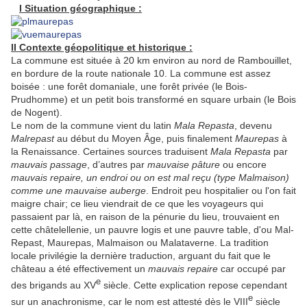
I Situation géographique :
II Contexte géopolitique et historique :
La commune est située à 20 km environ au nord de Rambouillet,
en bordure de la route nationale 10. La commune est assez
boisée : une forêt domaniale, une forêt privée (le Bois-
Prudhomme) et un petit bois transformé en square urbain (le Bois
de Nogent).
Le nom de la commune vient du latin
Mala Repasta
, devenu
Malrepast
au début du Moyen Âge, puis finalement
Maurepas
à
la Renaissance. Certaines sources traduisent
Mala Repasta
par
mauvais passage
, d’autres par
mauvaise pâture
ou encore
mauvais repaire, un endroi ou on est mal reçu (type Malmaison)
comme une mauvaise auberge
. Endroit peu hospitalier ou l'on fait
maigre chair; ce lieu viendrait de ce que les voyageurs qui
passaient par là, en raison de la pénurie du lieu, trouvaient en
cette châtelellenie, un pauvre logis et une pauvre table, d'ou Mal-
Repast, Maurepas, Malmaison ou Malataverne. La tradition
locale privilégie la dernière traduction, arguant du fait que le
château a été effectivement un
mauvais repaire
car occupé par
e
des brigands au XV
siècle. Cette explication repose cependant
e
sur un anachronisme, car le nom est attesté dès le VIII
siècle