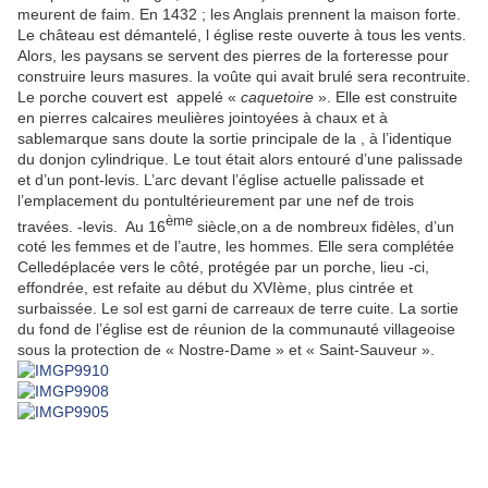
meurent de faim. En 1432 ; les Anglais prennent la maison forte.
Le château est démantelé, l église reste ouverte à tous les vents.
Alors, les paysans se servent des pierres de la forteresse pour
construire leurs masures. la voûte qui avait brulé sera recontruite.
Le porche couvert est appelé «
caquetoire
». Elle est construite
en pierres calcaires meulières jointoyées à chaux et à
sablemarque sans doute la sortie principale de la , à l’identique
du donjon cylindrique. Le tout était alors entouré d’une palissade
et d’un pont-levis. L’arc devant l’église actuelle palissade et
l’emplacement du pontultérieurement par une nef de trois
ème
travées. -levis. Au 16
siècle,on a de nombreux fidèles, d’un
coté les femmes et de l’autre, les hommes. Elle sera complétée
Celledéplacée vers le côté, protégée par un porche, lieu -ci,
effondrée, est refaite au début du XVIème, plus cintrée et
surbaissée. Le sol est garni de carreaux de terre cuite. La sortie
du fond de l’église est de réunion de la communauté villageoise
sous la protection de « Nostre-Dame » et « Saint-Sauveur ».