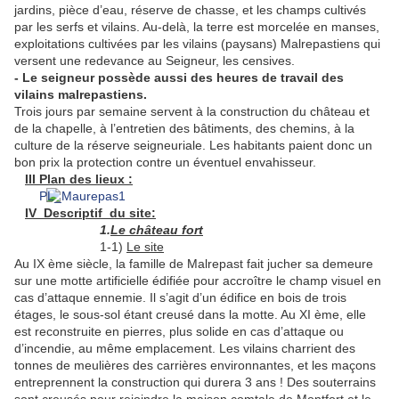
jardins, pièce d’eau, réserve de chasse, et les champs cultivés
par les serfs et vilains. Au-delà, la terre est morcelée en manses,
exploitations cultivées par les vilains (paysans) Malrepastiens qui
versent une redevance au Seigneur, les censives.
- Le seigneur possède aussi des heures de travail des
vilains malrepastiens.
Trois jours par semaine servent à la construction du château et
de la chapelle, à l’entretien des bâtiments, des chemins, à la
culture de la réserve seigneuriale. Les habitants paient donc un
bon prix la protection contre un éventuel envahisseur.
III Plan des lieux :
IV Descriptif du site:
1.
Le château fort
1-1)
Le site
Au IX ème siècle, la famille de Malrepast fait jucher sa demeure
sur une motte artificielle édifiée pour accroître le champ visuel en
cas d’attaque ennemie. Il s’agit d’un édifice en bois de trois
étages, le sous-sol étant creusé dans la motte. Au XI ème, elle
est reconstruite en pierres, plus solide en cas d’attaque ou
d’incendie, au même emplacement. Les vilains charrient des
tonnes de meulières des carrières environnantes, et les maçons
entreprennent la construction qui durera 3 ans ! Des souterrains
sont creusés pour rejoindre la maison comtale de Montfort et le