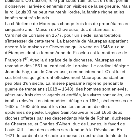
Belledent. Ce bastion, relié par souterrain, aurait en effet permit
d’observer l’arrivée d’ennemis non visibles de la seigneurie. Mais
le roi Louis XI ne peut maintenir l’ordre, la famine règne et les
impôts sont très lourds.
La châtellenie de Maurepas change trois fois de propriétaires en
cinquante ans : Maison de Chevreuse, duc d’Etampes, et
Cardinal de Lorraine en 1577, pour un siècle, sans toutefois
s’intéresser de cette terre. La baronnie de Maurepas appartient
encore à la maison de Chevreuse qui la vend en 1543 au duc
d’Étampes dont la femme Anne de Pisseleu est la maîtresse de
er
François I
. Avec la disgrâce de la duchesse, Maurepas est
revendue dès 1551 au cardinal de Lorraine. Le cardinal désigne
Jean du Fay, duc de Chevreuse, comme intendant. C’est lui et
ses héritiers qui gèreront effectivement Maurepas pendant un
peu plus d'un siècle. La misère paysanne reprend pendant la
guerre de trente ans (1618 – 1648), des hommes sont enlevés,
vêtus aux frais des villageois et enrôlés, les vivres sont volés, les
impôts relevés. Les intempéries, déluge en 1651, sècheresses de
1662 et 1693 détruisent les récoltes amenant disette et
épidémies de peste. L’église Saint-Sauveur reçoit 1659 deux
cloches offertes par ses descendants Marie de Rohan, duchesse
de Chevreuse, et Charles d’Albert, duc de Luynes, le favori de
Louis XIII. L’une des cloches sera fondue à la Révolution. En
1621, le cardinal de Richelieu impose la destruction totale de la