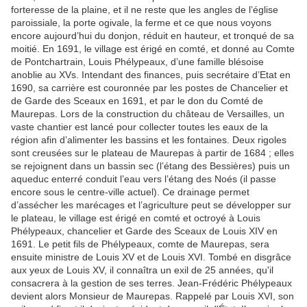
forteresse de la plaine, et il ne reste que les angles de l’église
paroissiale, la porte ogivale, la ferme et ce que nous voyons
encore aujourd’hui du donjon, réduit en hauteur, et tronqué de sa
moitié. En 1691, le village est érigé en comté, et donné au Comte
de Pontchartrain, Louis Phélypeaux, d’une famille blésoise
anoblie au XVs. Intendant des finances, puis secrétaire d’Etat en
1690, sa carrière est couronnée par les postes de Chancelier et
de Garde des Sceaux en 1691, et par le don du Comté de
Maurepas. Lors de la construction du château de Versailles, un
vaste chantier est lancé pour collecter toutes les eaux de la
région afin d’alimenter les bassins et les fontaines. Deux rigoles
sont creusées sur le plateau de Maurepas à partir de 1684 ; elles
se rejoignent dans un bassin sec (l’étang des Bessières) puis un
aqueduc enterré conduit l’eau vers l’étang des Noés (il passe
encore sous le centre-ville actuel). Ce drainage permet
d’assécher les marécages et l’agriculture peut se développer sur
le plateau, le village est érigé en comté et octroyé à Louis
Phélypeaux, chancelier et Garde des Sceaux de Louis XIV en
1691. Le petit fils de Phélypeaux, comte de Maurepas, sera
ensuite ministre de Louis XV et de Louis XVI. Tombé en disgrâce
aux yeux de Louis XV, il connaîtra un exil de 25 années, qu'il
consacrera à la gestion de ses terres. Jean-Frédéric Phélypeaux
devient alors Monsieur de Maurepas. Rappelé par Louis XVI, son