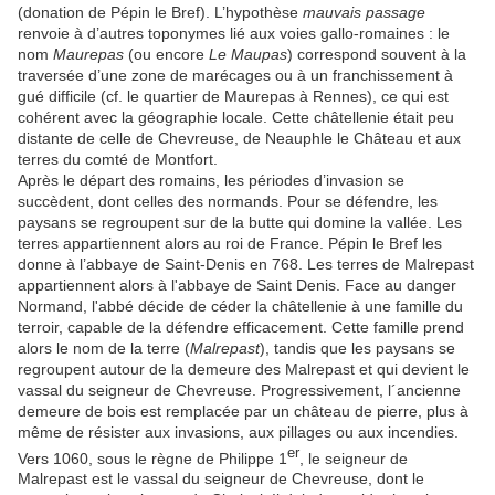
(donation de Pépin le Bref). L’hypothèse
mauvais passage
renvoie à d’autres toponymes lié aux voies gallo-romaines : le
nom
Maurepas
(ou encore
Le Maupas
) correspond souvent à la
traversée d’une zone de marécages ou à un franchissement à
gué difficile (cf. le quartier de Maurepas à Rennes), ce qui est
cohérent avec la géographie locale. Cette châtellenie était peu
distante de celle de Chevreuse, de Neauphle le Château et aux
terres du comté de Montfort.
Après le départ des romains, les périodes d’invasion se
succèdent, dont celles des normands. Pour se défendre, les
paysans se regroupent sur de la butte qui domine la vallée. Les
terres appartiennent alors au roi de France. Pépin le Bref les
donne à l’abbaye de Saint-Denis en 768. Les terres de Malrepast
appartiennent alors à l'abbaye de Saint Denis. Face au danger
Normand, l'abbé décide de céder la châtellenie à une famille du
terroir, capable de la défendre efficacement. Cette famille prend
alors le nom de la terre (
Malrepast
), tandis que les paysans se
regroupent autour de la demeure des Malrepast et qui devient le
vassal du seigneur de Chevreuse. Progressivement, l´ancienne
demeure de bois est remplacée par un château de pierre, plus à
même de résister aux invasions, aux pillages ou aux incendies.
er
Vers 1060, sous le règne de Philippe 1
, le seigneur de
Malrepast est le vassal du seigneur de Chevreuse, dont le