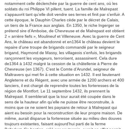
notamment celle déclenchée par la guerre de cent ans, où les
soldats du roi Philippe VI pillent, tuent. La famille de Malrepast
s’appauvrit tant qu’elle doit vendre ses terres et finit par s’enfuir. A
cette époque, le Dauphin Charles cède par le décret de Calais,
un tiers de la France aux anglais. En 1350, le riche Ingerger se
prétend sire d’Amboise, de Chevreuse et de Malrepast est obtient
2 « arrière fiefs », Moulineuf et Villeneuve. Avec la guerre de Cent
Ans, le château est abandonné et en1364 le château devient le
repaire d’une troupe de brigands commandé par le seigneur
brigand, Haymond de Massy, les villageois s'enfuis, les brigands
rançonnent les voyageurs, terrorisent, assassinent. Cela dure
de1364 à 1432 malgré la cession de la châtellenie à Pierre de
Chevreuse (en 1367). C’est le Comte d’Arundel, seigneur de
Maltravers qui met fin à cette situation en 1432. Il est lieutenant
Angleterre et du Régent, avec une armée de 1200 archers et 400
lanciers, il est chargé de reprendre toutes les forteresses de la
région de Montfort. Le 11 septembre 1432, ils prennent la
Malrepast. Il semblerait que la tour aurait été coupée dans le
sens de la hauteur afin qu’elle ne puisse être reconstruite, à
moins que ce ne soient les paysans de retour à Malrepast qui
aient eu besoin pour la reconstruction de leur propre maison. De
même, aurait disparue la forteresse située au milieu des douves
toujours existantes, faisant aujourd’hui parti de la ferme