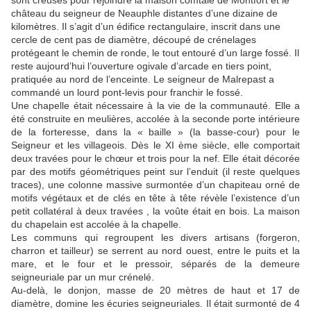
château du seigneur de Neauphle distantes d’une dizaine de
kilomètres. Il s’agit d’un édifice rectangulaire, inscrit dans une
cercle de cent pas de diamètre, découpé de crénelages
protégeant le chemin de ronde, le tout entouré d’un large fossé. Il
reste aujourd’hui l’ouverture ogivale d’arcade en tiers point,
pratiquée au nord de l’enceinte. Le seigneur de Malrepast a
commandé un lourd pont-levis pour franchir le fossé.
Une chapelle était nécessaire à la vie de la communauté. Elle a
été construite en meulières, accolée à la seconde porte intérieure
de la forteresse, dans la « baille » (la basse-cour) pour le
Seigneur et les villageois. Dès le XI ème siècle, elle comportait
deux travées pour le chœur et trois pour la nef. Elle était décorée
par des motifs géométriques peint sur l’enduit (il reste quelques
traces), une colonne massive surmontée d’un chapiteau orné de
motifs végétaux et de clés en tête à tête révèle l’existence d’un
petit collatéral à deux travées , la voûte était en bois. La maison
du chapelain est accolée à la chapelle.
Les communs qui regroupent les divers artisans (forgeron,
charron et tailleur) se serrent au nord ouest, entre le puits et la
mare, et le four et le pressoir, séparés de la demeure
seigneuriale par un mur crénelé.
Au-delà, le donjon, masse de 20 mètres de haut et 17 de
diamètre, domine les écuries seigneuriales. Il était surmonté de 4