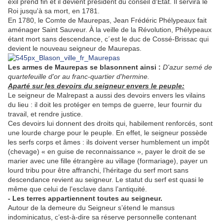
exil prend fin et il devient président du conseil d'État. Il servira le
Roi jusqu'à sa mort, en 1781.
En 1780, le Comte de Maurepas, Jean Frédéric Phélypeaux fait
aménager Saint Sauveur. À la veille de la Révolution, Phélypeaux
étant mort sans descendance, c´est le duc de Cossé-Brissac qui
devient le nouveau seigneur de Maurepas.
Les armes de Maurepas se blasonnent ainsi :
D'azur semé de
quartefeuille d'or au franc-quartier d'hermine.
Aparté sur les devoirs du seigneur envers le peuple:
Le seigneur de Malrepast a aussi des devoirs envers les vilains
du lieu : il doit les protéger en temps de guerre, leur fournir du
travail, et rendre justice.
Ces devoirs lui donnent des droits qui, habilement renforcés, sont
une lourde charge pour le peuple. En effet, le seigneur possède
les serfs corps et âmes : ils doivent verser humblement un impôt
(chevage) « en guise de reconnaissance », payer le droit de se
marier avec une fille étrangère au village (formariage), payer un
lourd tribu pour être affranchi, l’héritage du serf mort sans
descendance revient au seigneur. Le statut du serf est quasi le
même que celui de l’esclave dans l’antiquité.
- Les terres appartiennent toutes au seigneur.
Autour de la demeure du Seigneur s’étend le mansus
indominicatus, c’est-à-dire sa réserve personnelle contenant