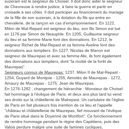
suzerain est le seigneur de Choisel. Il doit donc aider le seigneur
de Chevreuse à rendre justice, à faire la guerre et partir en
croisade à ses côtés. Il doit participer au financement du mariage
de la fille de son suzerain, à la dotation du fils qui entre en
chevalerie, de la rançon en cas d’emprisonnement. En 1122,
Milon de Mal-Repast est seigneur du lieu, son fils Simon est tué
en 1176 par Simon de Neauphle. En 1205, Guillaume seigneur
du lieu et sa femme Marie font des donnations. En 1212, le
seigneur Richet de Mal-Repast et sa femme Aveline font des
donnations aux templiers. En 1227, Nicolas de Manon est
seigneur de Maurepas et avec sa femme Alix, ils font également
des donnations aux templiers, dont "la moitié de la forêt de
Maurepas".
Seigneurs connus de Maurepas:
1237, Milon II de Mal-Repast -
1254, Guyard de Montjoie - 1255, Aimotès de Maurepas - 1272,
Amaury de Maurepas - 1275, Jean de Maurepas.
En 1276-1282 , changement de hiérarchie : Monsieur de Choisel
fait hommage à l’évêque de Paris, et deux ans plus tard lui vend
ses droits sur la châtellenie de Malrepast. Un cartulaire de l'église
de Paris en fait plusieurs fois mention de ce lieu et l'appelle
"château et châtelellenie de Maurepas, fief mouvant de l'évêque
de Paris situé dans le Doyenné de Montfort". Ce fonctionnement
de rendre hommage pendant le règne des Capétiens, puis des
Valois perdure malgré une suite de famines cycliques,