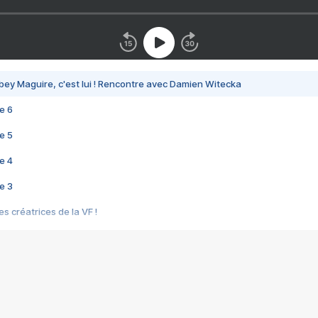
bey Maguire, c'est lui ! Rencontre avec Damien Witecka
e 6
e 5
e 4
e 3
s créatrices de la VF !
e 2
e 1
e Mektoub My Love arrive enfin ! Rencontre avec Shaïn Boumedine et Sal
i : après Toni en famille