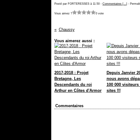
Posté par FORTERESSES à 11:50 -
Commentaires [
…
]
- Permali
Vous aimez ?
0 vote
Chaussy
Vous aimerez aussi :
2017-2018 : Projet
Depuis Janvier 2
Bretagne, Les
nous avons dépa
Descendants du roi
100 000 visiteurs
Arthur en Côtes d'Armor
sites !!!
Commentaires