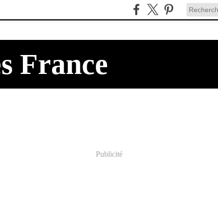
es France
Publicité