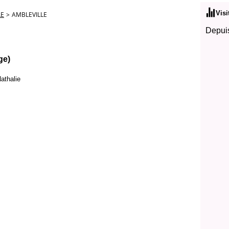
Visi
LE
>
AMBLEVILLE
Depuis
ge)
athalie