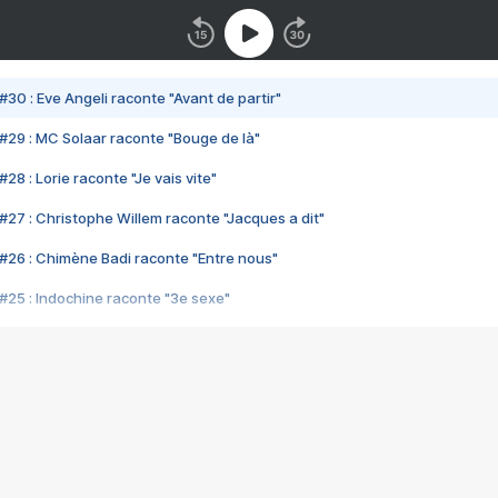
#30 : Eve Angeli raconte "Avant de partir"
#29 : MC Solaar raconte "Bouge de là"
28 : Lorie raconte "Je vais vite"
#27 : Christophe Willem raconte "Jacques a dit"
#26 : Chimène Badi raconte "Entre nous"
#25 : Indochine raconte "3e sexe"
#24 : Zaho raconte "C'est chelou"
#23 : Patrick Bruel raconte "Au café des délices"
#22 : Kyo raconte "Le chemin"
#21 : Nolwenn Leroy raconte "Cassé"