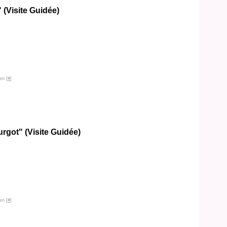
(Visite Guidée)
en [
#
]
rgot" (Visite Guidée)
en [
#
]