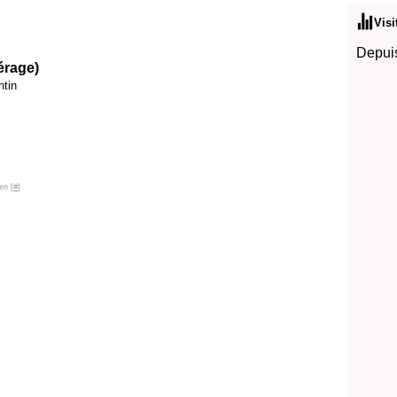
Visi
Depuis
érage)
ntin
en [
#
]