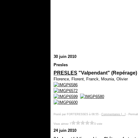
30 juin 2010
Presles
PRESLES
"Valpendant" (Repérage)
Florence, Florent, Franck, Mounia, Olivier
Posté par FORTERESSES à 08:55 -
Commentaires [
…
]
- Permali
Vous aimez ?
0 vote
24 juin 2010