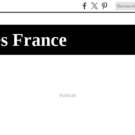
es France
Publicité