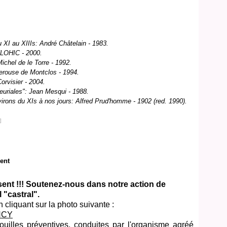
u XI au XIIIs: André Châtelain - 1983.
FLOHIC - 2000.
hel de le Torre - 1992.
Perouse de Montclos - 1994.
orvisier - 2004.
euriales": Jean Mesqui - 1988.
virons du XIs à nos jours: Alfred Prud'homme - 1902 (red. 1990).
]
sent
sent !!! Soutenez-nous dans notre action de
 "castral".
 cliquant sur la photo suivante :
uilles préventives, conduites par l'organisme agréé