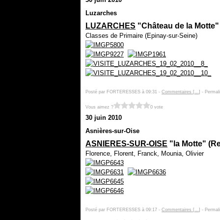
Luzarches
LUZARCHES
"Château de la Motte" 
Classes de Primaire (Epinay-sur-Seine)
Posté par FORTERESSES à 09:31 -
Commentaires [
…
]
- Permali
Vous aimez ?
0 vote
30 juin 2010
Asnières-sur-Oise
ASNIERES-SUR-OISE
"la Motte" (R
Florence, Florent, Franck, Mounia, Olivier
Posté par FORTERESSES à 09:17 -
Commentaires [
…
]
- Permali