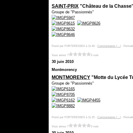
SAINT-PRIX
"Château de la Chasse" 
Groupe de "Passionnés"
Posté par FORTERESSES à 11:40 -
Commentaires [
…
]
- Permali
Vous aimez ?
0 vote
30 juin 2010
Montmorency
MONTMORENCY
"Motte du Lycée Tu
Groupe de "Passionnés"
Posté par FORTERESSES à 11:25 -
Commentaires [
…
]
- Permali
Vous aimez ?
0 vote
30 juin 2010