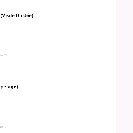
(Visite Guidée)
en [
#
]
epérage)
en [
#
]