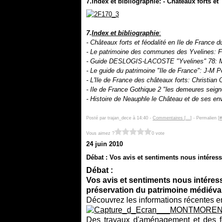
7.Index et bibliographie: - Châteaux forts et
7.
Index et bibliographie
:
- Châteaux forts et féodalité en Ile de France d
- Le patrimoine des communes des Yvelines: 
- Guide DESLOGIS-LACOSTE "Yvelines" 78: Mic
- Le guide du patrimoine "Ile de France": J-M 
- L'Ile de France des châteaux forts: Christian C
- Ile de France Gothique 2 "les demeures seign
- Histoire de Neauphle le Château et de ses en
Posté par trajan_dece à 14:40 -
Commentaires [
…
]
- Permalien [
#
Vous aimez ?
0 vote
24 juin 2010
Débat : Vos avis et sentiments nous intéres
Débat :
Vos avis et sentiments nous intéres
préservation du patrimoine médiéval
Découvrez les informations récentes en
Des travaux d'aménagement et des fo